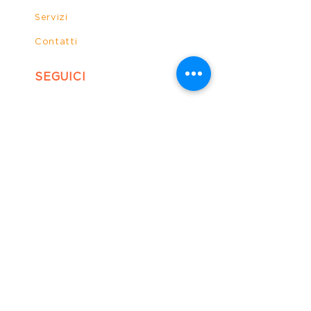
Servizi
Contatti
SEGUICI
Facebook
Instagram
Linkedin
CONTATTACI
CIRCOLO ACLI ARCADIA APS
Via della Fenice, 5 00055
Ladispoli (RM)
acentrostudi@gmail.com