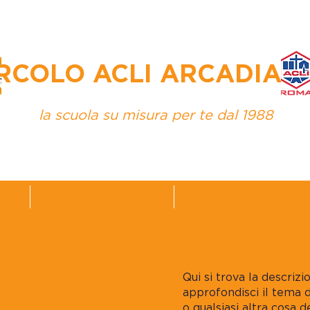
RCOLO ACLI ARCADIA 
la scuola su misura per te dal 1988
LE
Indirizzi Scolastici
Corsi e Ripetizioni
Qui si trova la descriz
approfondisci il tema d
o qualsiasi altra cosa d